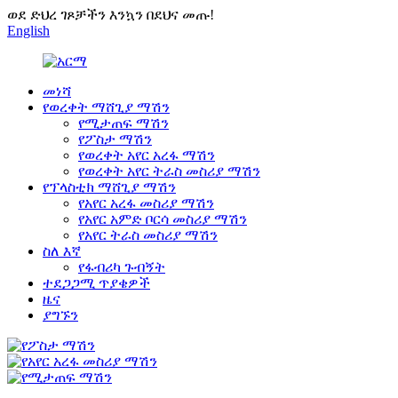
ወደ ድህረ ገጾቻችን እንኳን በደህና መጡ!
English
መነሻ
የወረቀት ማሸጊያ ማሽን
የሚታጠፍ ማሽን
የፖስታ ማሽን
የወረቀት አየር አረፋ ማሽን
የወረቀት አየር ትራስ መስሪያ ማሽን
የፕላስቲክ ማሸጊያ ማሽን
የአየር አረፋ መስሪያ ማሽን
የአየር አምድ ቦርሳ መስሪያ ማሽን
የአየር ትራስ መስሪያ ማሽን
ስለ እኛ
የፋብሪካ ጉብኝት
ተደጋጋሚ ጥያቄዎች
ዜና
ያግኙን