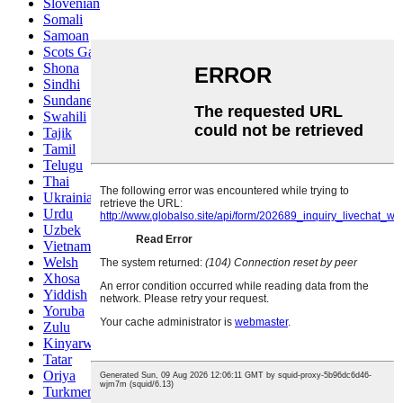
Slovenian
Somali
Samoan
Scots Gaelic
Shona
Sindhi
Sundanese
Swahili
Tajik
Tamil
Telugu
Thai
Ukrainian
Urdu
Uzbek
Vietnamese
Welsh
Xhosa
Yiddish
Yoruba
Zulu
Kinyarwanda
Tatar
Oriya
Turkmen