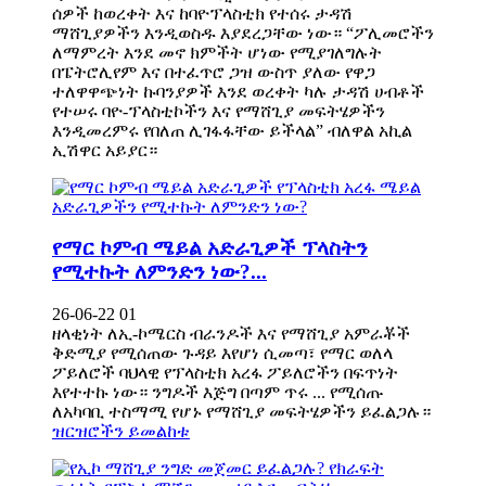
ሰዎች ከወረቀት እና ከባዮፕላስቲክ የተሰሩ ታዳሽ
ማሸጊያዎችን እንዲወስዱ እያደረጋቸው ነው። “ፖሊመሮችን
ለማምረት እንደ መኖ ክምችት ሆነው የሚያገለግሉት
በፔትሮሊየም እና በተፈጥሮ ጋዝ ውስጥ ያለው የዋጋ
ተለዋዋጭነት ኩባንያዎች እንደ ወረቀት ካሉ ታዳሽ ሀብቶች
የተሠሩ ባዮ-ፕላስቲኮችን እና የማሸጊያ መፍትሄዎችን
እንዲመረምሩ የበለጠ ሊገፋፋቸው ይችላል” ብለዋል አኪል
ኢሽዋር አይያር።
የማር ኮምብ ሜይል አድራጊዎች ፕላስትን
የሚተኩት ለምንድን ነው?...
26-06-22 01
ዘላቂነት ለኢ-ኮሜርስ ብራንዶች እና የማሸጊያ አምራቾች
ቅድሚያ የሚሰጠው ጉዳይ እየሆነ ሲመጣ፣ የማር ወለላ
ፖይለሮች ባህላዊ የፕላስቲክ አረፋ ፖይለሮችን በፍጥነት
እየተተኩ ነው። ንግዶች እጅግ በጣም ጥሩ ... የሚሰጡ
ለአካባቢ ተስማሚ የሆኑ የማሸጊያ መፍትሄዎችን ይፈልጋሉ።
ዝርዝሮችን ይመልከቱ