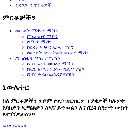
ተደጋጋሚ ጥያቄዎች
ምርቶቻችን
የወረቀት ማሸጊያ ማሽን
የሚታጠፍ ማሽን
የፖስታ ማሽን
የወረቀት አየር አረፋ ማሽን
የወረቀት አየር ትራስ መስሪያ ማሽን
የፕላስቲክ ማሸጊያ ማሽን
የአየር አረፋ መስሪያ ማሽን
የአየር አምድ ቦርሳ መስሪያ ማሽን
የአየር ትራስ መስሪያ ማሽን
ኒውሌተር
ስለ ምርቶቻችን ወይም የዋጋ ዝርዝርዎ ጥያቄዎች ካሉዎት
እባክዎን ኢሜልዎን ለእኛ ይተዉልን እና በ24 ሰዓታት ውስጥ
እናገኝዎታለን።
አሁን ይጠይቁ