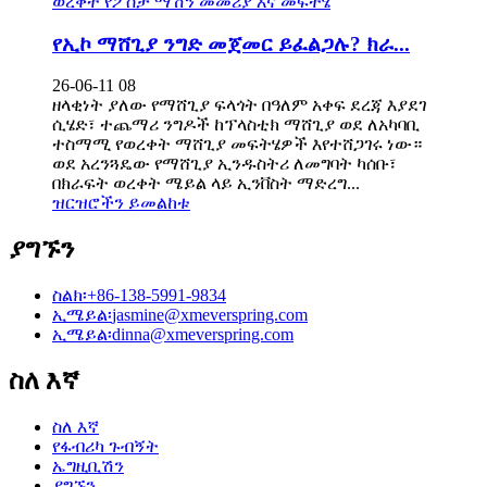
የኢኮ ማሸጊያ ንግድ መጀመር ይፈልጋሉ? ክራ...
26-06-11 08
ዘላቂነት ያለው የማሸጊያ ፍላጎት በዓለም አቀፍ ደረጃ እያደገ
ሲሄድ፣ ተጨማሪ ንግዶች ከፕላስቲክ ማሸጊያ ወደ ለአካባቢ
ተስማሚ የወረቀት ማሸጊያ መፍትሄዎች እየተሸጋገሩ ነው።
ወደ አረንጓዴው የማሸጊያ ኢንዱስትሪ ለመግባት ካሰቡ፣
በክራፍት ወረቀት ሜይል ላይ ኢንቨስት ማድረግ...
ዝርዝሮችን ይመልከቱ
ያግኙን
ስልክ፡
+86-138-5991-9834
ኢሜይል፡
jasmine@xmeverspring.com
ኢሜይል፡
dinna@xmeverspring.com
ስለ እኛ
ስለ እኛ
የፋብሪካ ጉብኝት
ኤግዚቢሽን
ያግኙን