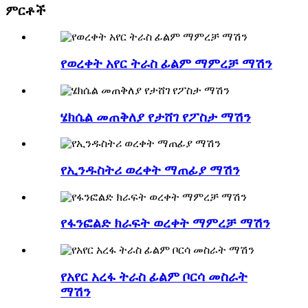
ምርቶች
የወረቀት አየር ትራስ ፊልም ማምረቻ ማሽን
ሄክሴል መጠቅለያ የታሸገ የፖስታ ማሽን
የኢንዱስትሪ ወረቀት ማጠፊያ ማሽን
የፋንፎልድ ክራፍት ወረቀት ማምረቻ ማሽን
የአየር አረፋ ትራስ ፊልም ቦርሳ መስራት
ማሽን