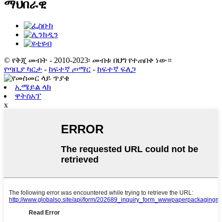
ማህበራዊ
© የቅጂ መብት - 2010-2023፡ መብቱ በህግ የተጠበቀ ነው።
የጣቢያ ካርታ
-
ከፍተኛ ጦማር
-
ከፍተኛ ፍለጋ
ኢሜይል ላክ
ዋትስአፕ
x