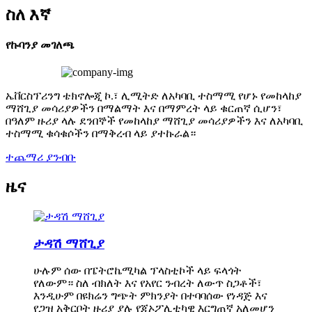
ስለ እኛ
የኩባንያ መገለጫ
ኤቨርስፕሪንግ ቴክኖሎጂ ኮ.፣ ሊሚትድ ለአካባቢ ተስማሚ የሆኑ የመከላከያ
ማሸጊያ መሳሪያዎችን በማልማት እና በማምረት ላይ ቁርጠኛ ሲሆን፣
በዓለም ዙሪያ ላሉ ደንበኞች የመከላከያ ማሸጊያ መሳሪያዎችን እና ለአካባቢ
ተስማሚ ቁሳቁሶችን በማቅረብ ላይ ያተኩራል።
ተጨማሪ ያንብቡ
ዜና
ታዳሽ ማሸጊያ
ሁሉም ሰው በፔትሮኬሚካል ፕላስቲኮች ላይ ፍላጎት
የለውም። ስለ ብክለት እና የአየር ንብረት ለውጥ ስጋቶች፣
እንዲሁም በዩክሬን ግጭት ምክንያት በተባባሰው የነዳጅ እና
የጋዝ አቅርቦት ዙሪያ ያሉ የጂኦፖሊቲካዊ እርግጠኛ አለመሆን