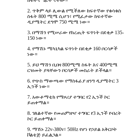
ከፍተኛ ግፊት ናቸው።
2. ጥቅም ላይ ሊውል የሚችለው ከፍተኛው የቁሳቁስ
ስፋት 800 ሚሜ ሲሆን፣ የሚፈታው ከፍተኛው
ዲያሜትር ደግሞ 750 ሚሜ ነው።
3. በማሽን የሚሠራው የከረጢት ፍጥነት በደቂቃ 135-
150 ነው።
4. የማሽኑ ሜካኒካል ፍጥነት በደቂቃ 160 ቦርሳዎች
ነው።
5. ይህ ማሽን ቢበዛ 800ሚሜ ስፋት እና 400ሚሜ
ርዝመት ያላቸውን ቦርሳዎች መስራት ይችላል።
6. የጭስ ማውጫው የማስፋፊያ ዘንግ ዲያሜትር 3
ኢንች ነው።
7. አውቶማቲክ የማዞሪያ ተግባር የ2 ኢንች ኮር
ይጠቀማል።
8. ገለልተኛው የመጠምዘዣ ተግባር የ3 ኢንች የብረት
ኮር ይጠቀማል።
9. ማሽኑ 22v-380v፣ 50Hz የሆነ የኃይል አቅርቦት
ቮልቴጅ ይፈልጋል።