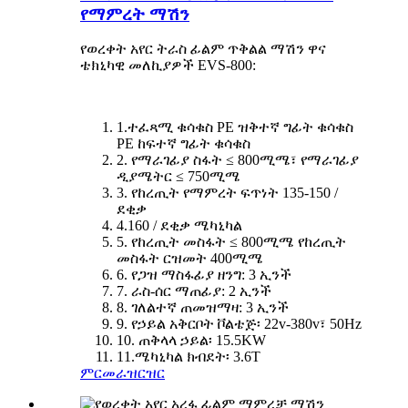
የማምረት ማሽን
የወረቀት አየር ትራስ ፊልም ጥቅልል ​​ማሽን ዋና
ቴክኒካዊ መለኪያዎች EVS-800:
1.ተፈጻሚ ቁሳቁስ PE ዝቅተኛ ግፊት ቁሳቁስ
PE ከፍተኛ ግፊት ቁሳቁስ
2. የማራገፊያ ስፋት ≤ 800ሚሜ፣ የማራገፊያ
ዲያሜትር ≤ 750ሚሜ
3. የከረጢት የማምረት ፍጥነት 135-150 /
ደቂቃ
4.160 / ደቂቃ ሜካኒካል
5. የከረጢት መስፋት ≤ 800ሚሜ የከረጢት
መስፋት ርዝመት 400ሚሜ
6. የጋዝ ማስፋፊያ ዘንግ: 3 ኢንች
7. ራስ-ሰር ማጠፊያ: 2 ኢንች
8. ገለልተኛ ጠመዝማዛ: 3 ኢንች
9. የኃይል አቅርቦት ቮልቴጅ፡ 22v-380v፣ 50Hz
10. ጠቅላላ ኃይል፡ 15.5KW
11.ሜካኒካል ክብደት፡ 3.6T
ምርመራ
ዝርዝር