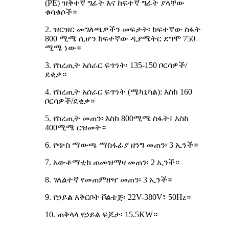
(PE) ዝቅተኛ ግፊት እና ከፍተኛ ግፊት ያላቸው
ቁሳቁሶች።
2. ዝርዝር መግለጫዎችን መፍታት፡ ከፍተኛው ስፋት
800 ሚሜ ሲሆን ከፍተኛው ዲያሜትር ደግሞ 750
ሚሜ ነው።
3. የከረጢት አሰራር ፍጥነት፡ 135-150 ቦርሳዎች/
ደቂቃ።
4. የከረጢት አሰራር ፍጥነት (ሜካኒካል): እስከ 160
ቦርሳዎች/ደቂቃ።
5. የከረጢት መጠን፡ እስከ 800ሚሜ ስፋት፣ እስከ
400ሚሜ ርዝመት።
6. የጭስ ማውጫ ማስፋፊያ ዘንግ መጠን፡ 3 ኢንች።
7. አውቶማቲክ ጠመዝማዛ መጠን፡ 2 ኢንች።
8. ገለልተኛ የመጠምዘዣ መጠን፡ 3 ኢንች።
9. የኃይል አቅርቦት ቮልቴጅ፡ 22V-380V፣ 50Hz።
10. ጠቅላላ የኃይል ፍጆታ፡ 15.5KW።