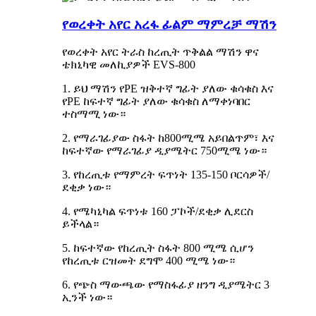
የወረቀት አየር አረፋ ፊልም ማምረቻ ማሽን
የወረቀት አየር ትራስ ከረጢት ጥቅልል ​​ማሽን ዋና
ቴክኒካዊ መለኪያዎች EVS-800
1. ይህ ማሽን የPE ዝቅተኛ ግፊት ያለው ቁሳቁስ እና
የPE ከፍተኛ ግፊት ያለው ቁሳቁስ ለማቀነባበር
ተስማሚ ነው።
2. የማራገፊያው ስፋት ከ800ሚሜ አይበልጥም፣ እና
ከፍተኛው የማራገፊያ ዲያሜትር 750ሚሜ ነው።
3. የከረጢቱ የማምረት ፍጥነት 135-150 ቦርሳዎች/
ደቂቃ ነው።
4. የሜካኒካል ፍጥነቱ 160 ፓኮች/ደቂቃ ሊደርስ
ይችላል።
5. ከፍተኛው የከረጢት ስፋት 800 ሚሜ ሲሆን
የከረጢቱ ርዝመት ደግሞ 400 ሚሜ ነው።
6. የጭስ ማውጫው የማስፋፊያ ዘንግ ዲያሜትር 3
ኢንች ነው።