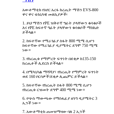
አውቶማቲክ የአየር አረፋ ከረጢት ማሽን EVS-800
ዋና ዋና ቴክኒካዊ መለኪያዎች፡
1. ይህ ማሽን የPE ዝቅተኛ ግፊት ያላቸውን ቁሳቁሶች
እና የPE ከፍተኛ ግፊት ያላቸውን ቁሳቁሶች ማስኬድ
ይችላል።
2. ከፍተኛው የማራገፊያ ስፋት 800 ሚሜ ሲሆን
ከፍተኛው የማራገፊያ ዲያሜትር ደግሞ 750 ሚሜ
ነው።
3. የከረጢቱ የማምረት ፍጥነት በደቂቃ ከ135-150
ከረጢቶች ሊደርስ ይችላል።
4. በሜካኒካል ማሻሻያ፣ የከረጢት የማምረት ፍጥነት
ወደ 160 ቦርሳዎች/ደቂቃ ሊጨምር ይችላል።
5. ከፍተኛው የከረጢት ስፋት 800 ሚሜ ሲሆን
የከረጢቱ ርዝመት ደግሞ 400 ሚሜ ነው።
6. የጭስ ማውጫው የማስፋፊያ ዘንግ ዲያሜትር 3
ኢንች ነው።
7. አውቶማቲክ ጠመዝማዛው ባለ 2 ኢንች