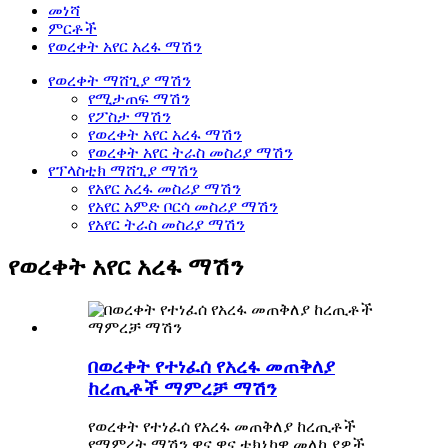
መነሻ
ምርቶች
የወረቀት አየር አረፋ ማሽን
የወረቀት ማሸጊያ ማሽን
የሚታጠፍ ማሽን
የፖስታ ማሽን
የወረቀት አየር አረፋ ማሽን
የወረቀት አየር ትራስ መስሪያ ማሽን
የፕላስቲክ ማሸጊያ ማሽን
የአየር አረፋ መስሪያ ማሽን
የአየር አምድ ቦርሳ መስሪያ ማሽን
የአየር ትራስ መስሪያ ማሽን
የወረቀት አየር አረፋ ማሽን
በወረቀት የተነፈሰ የአረፋ መጠቅለያ
ከረጢቶች ማምረቻ ማሽን
የወረቀት የተነፈሰ የአረፋ መጠቅለያ ከረጢቶች
የማምረት ማሽን ዋና ዋና ቴክኒካዊ መለኪያዎች