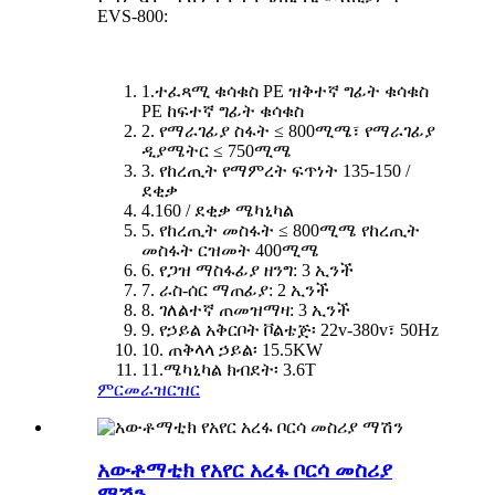
EVS-800:
1.ተፈጻሚ ቁሳቁስ PE ዝቅተኛ ግፊት ቁሳቁስ
PE ከፍተኛ ግፊት ቁሳቁስ
2. የማራገፊያ ስፋት ≤ 800ሚሜ፣ የማራገፊያ
ዲያሜትር ≤ 750ሚሜ
3. የከረጢት የማምረት ፍጥነት 135-150 /
ደቂቃ
4.160 / ደቂቃ ሜካኒካል
5. የከረጢት መስፋት ≤ 800ሚሜ የከረጢት
መስፋት ርዝመት 400ሚሜ
6. የጋዝ ማስፋፊያ ዘንግ: 3 ኢንች
7. ራስ-ሰር ማጠፊያ: 2 ኢንች
8. ገለልተኛ ጠመዝማዛ: 3 ኢንች
9. የኃይል አቅርቦት ቮልቴጅ፡ 22v-380v፣ 50Hz
10. ጠቅላላ ኃይል፡ 15.5KW
11.ሜካኒካል ክብደት፡ 3.6T
ምርመራ
ዝርዝር
አውቶማቲክ የአየር አረፋ ቦርሳ መስሪያ
ማሽን