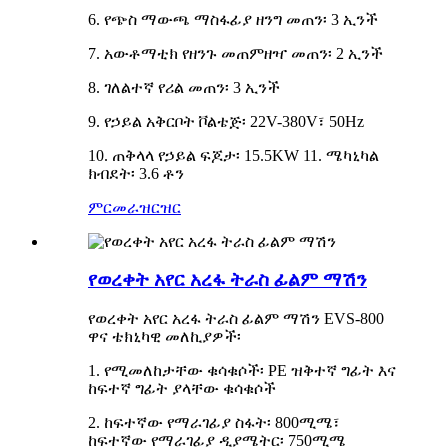
6. የጭስ ማውጫ ማስፋፊያ ዘንግ መጠን፡ 3 ኢንች
7. አውቶማቲክ የዘንጉ መጠምዘዣ መጠን፡ 2 ኢንች
8. ገለልተኛ የሪል መጠን፡ 3 ኢንች
9. የኃይል አቅርቦት ቮልቴጅ፡ 22V-380V፣ 50Hz
10. ጠቅላላ የኃይል ፍጆታ፡ 15.5KW 11. ሜካኒካል
ክብደት፡ 3.6 ቶን
ምርመራ
ዝርዝር
የወረቀት አየር አረፋ ትራስ ፊልም ማሽን
የወረቀት አየር አረፋ ትራስ ፊልም ማሽን EVS-800
ዋና ቴክኒካዊ መለኪያዎች፡
1. የሚመለከታቸው ቁሳቁሶች፡ PE ዝቅተኛ ግፊት እና
ከፍተኛ ግፊት ያላቸው ቁሳቁሶች
2. ከፍተኛው የማራገፊያ ስፋት፡ 800ሚሜ፣
ከፍተኛው የማራገፊያ ዲያሜትር፡ 750ሚሜ