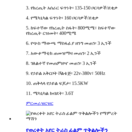
3. የከረጢት አሰራር ፍጥነት፡ 135-150 ቦርሳዎች/ደቂቃ
4. የሜካኒካል ፍጥነት፡ 160 ቦርሳዎች/ደቂቃ
5. ከፍተኛው የከረጢት ስፋት፡ 800ሚሜ፣ ከፍተኛው
የከረጢት ርዝመት፡ 400ሚሜ
6. የጭስ ማውጫ ማስፋፊያ ዘንግ መጠን፡ 3 ኢንች
7. አውቶማቲክ ጠመዝማዛ መጠን፡ 2 ኢንች
8. ገለልተኛ የመጠምዘዣ መጠን፡ 3 ኢንች
9. የኃይል አቅርቦት ቮልቴጅ፡ 22v-380v፣ 50Hz
10. ጠቅላላ የኃይል ፍጆታ፡ 15.5KW
11. ሜካኒካል ክብደት፡ 3.6T
ምርመራ
ዝርዝር
የወረቀት አየር ትራስ ፊልም ጥቅልሎችን