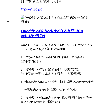
11. ሜካኒካል ክብደት፡ 3.6T።
ምርመራ
ዝርዝር
የወረቀት አየር አረፋ ትራስ ፊልም ቦርሳ
መስራት ማሽን
የወረቀት አየር አረፋ ትራስ ፊልም ከረጢት ማሽን ዋና
ቴክኒካዊ መለኪያዎች EVS-800:
1. የሚመለከተው ቁሳቁስ፡ PE (ዝቅተኛ ግፊት፣
ከፍተኛ ግፊት)
2. ከፍተኛው የማራገፊያ ስፋት፡ 800ሚሜ፤
ከፍተኛው የማራገፊያ ዲያሜትር፡ 750ሚሜ
3. የከረጢት አሰራር ፍጥነት፡ 135-150 ቦርሳዎች/ደቂቃ
4. የሜካኒካል ፍጥነት፡ 160 ቦርሳዎች/ደቂቃ
5. ከፍተኛው የከረጢት ስፋት፡ 800ሚሜ፤ ከፍተኛው
የከረጢት ርዝመት፡ 400ሚሜ