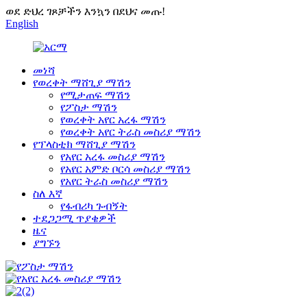
ወደ ድህረ ገጾቻችን እንኳን በደህና መጡ!
English
መነሻ
የወረቀት ማሸጊያ ማሽን
የሚታጠፍ ማሽን
የፖስታ ማሽን
የወረቀት አየር አረፋ ማሽን
የወረቀት አየር ትራስ መስሪያ ማሽን
የፕላስቲክ ማሸጊያ ማሽን
የአየር አረፋ መስሪያ ማሽን
የአየር አምድ ቦርሳ መስሪያ ማሽን
የአየር ትራስ መስሪያ ማሽን
ስለ እኛ
የፋብሪካ ጉብኝት
ተደጋጋሚ ጥያቄዎች
ዜና
ያግኙን