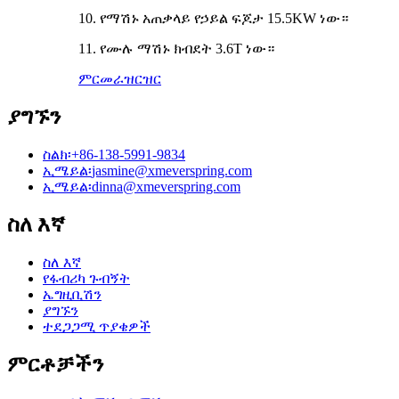
10. የማሽኑ አጠቃላይ የኃይል ፍጆታ 15.5KW ነው።
11. የሙሉ ማሽኑ ክብደት 3.6T ነው።
ምርመራ
ዝርዝር
ያግኙን
ስልክ፡
+86-138-5991-9834
ኢሜይል፡
jasmine@xmeverspring.com
ኢሜይል፡
dinna@xmeverspring.com
ስለ እኛ
ስለ እኛ
የፋብሪካ ጉብኝት
ኤግዚቢሽን
ያግኙን
ተደጋጋሚ ጥያቄዎች
ምርቶቻችን