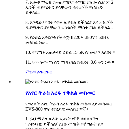
7. አውቶማቲክ የመጠምዘዣ ተግባር ያለው ሲሆን፣ 2
ኢንች ዲያሜትር ያላቸውን ቁሳቁሶች ማስኬድ
ይችላል።
8. እንዲሁም በተናጥል ሊቆስል ይችላል፣ እና 3 ኢንች
ዲያሜትር ያላቸውን ቁሳቁሶች ማስተናገድ ይችላል።
9. የኃይል አቅርቦቱ ቮልቴጅ ከ220V-380V፣ 50Hz
መካከል ነው።
10. የማሽኑ አጠቃላይ ኃይል 15.5KW መሆን አለበት።
11. የሙሉው ማሽን ሜካኒካል ክብደት 3.6 ቶን ነው።
ምርመራ
ዝርዝር
የአየር ትራስ አረፋ ጥቅልል ​​​​መስመር
የወረቀት አየር ትራስ አረፋ ጥቅል መስመሪያ መስመር
EVS-800 ዋና ቴክኒካዊ መለኪያዎች፡
1. ይህ ማሽን ሁለት አይነት የPE ቁሳቁሶችን
ማቀነባበር ይችላል፤ እነሱም ዝቅተኛ ግፊት እና