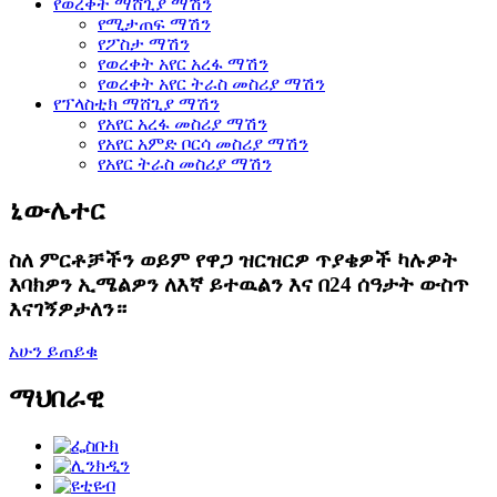
የወረቀት ማሸጊያ ማሽን
የሚታጠፍ ማሽን
የፖስታ ማሽን
የወረቀት አየር አረፋ ማሽን
የወረቀት አየር ትራስ መስሪያ ማሽን
የፕላስቲክ ማሸጊያ ማሽን
የአየር አረፋ መስሪያ ማሽን
የአየር አምድ ቦርሳ መስሪያ ማሽን
የአየር ትራስ መስሪያ ማሽን
ኒውሌተር
ስለ ምርቶቻችን ወይም የዋጋ ዝርዝርዎ ጥያቄዎች ካሉዎት
እባክዎን ኢሜልዎን ለእኛ ይተዉልን እና በ24 ሰዓታት ውስጥ
እናገኝዎታለን።
አሁን ይጠይቁ
ማህበራዊ