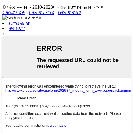
© የቅጂ መብት - 2010-2023፡ መብቱ በህግ የተጠበቀ ነው።
የጣቢያ ካርታ
-
ከፍተኛ ጦማር
-
ከፍተኛ ፍለጋ
ኢሜይል ላክ
ዋትስአፕ
x