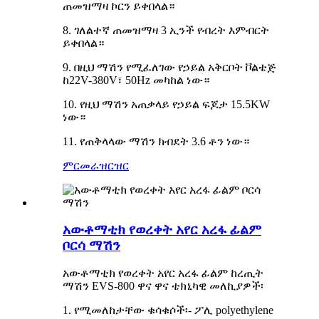
ጠመዝማዛ ኮርን ይቀበላል።
8. ገለልተኛ ጠመዝማዛ 3 ኢንች የብረት እምብርት
ይቀበላል።
9. በዚህ ማሽን የሚፈለገው የኃይል አቅርቦት ቮልቴጅ
ከ22V-380V፣ 50Hz መካከል ነው።
10. የዚህ ማሽን አጠቃላይ የኃይል ፍጆታ 15.5KW
ነው።
11. የጠቅላላው ማሽን ክብደት 3.6 ቶን ነው።
ምርመራ
ዝርዝር
አውቶማቲክ የወረቀት አየር አረፋ ፊልም
ቦርሳ ማሽን
አውቶማቲክ የወረቀት አየር አረፋ ፊልም ከረጢት
ማሽን EVS-800 ዋና ዋና ቴክኒካዊ መለኪያዎች፡
1. የሚመለከታቸው ቁሳቁሶች፡- ፖሊ polyethylene