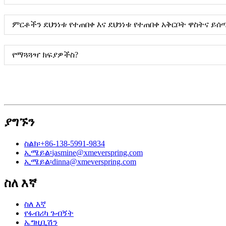
ምርቶችን ደህንነቱ የተጠበቀ እና ደህንነቱ የተጠበቀ አቅርቦት ዋስትና ይሰ
የማጓጓዣ ክፍያዎችስ?
ያግኙን
ስልክ፡
+86-138-5991-9834
ኢሜይል፡
jasmine@xmeverspring.com
ኢሜይል፡
dinna@xmeverspring.com
ስለ እኛ
ስለ እኛ
የፋብሪካ ጉብኝት
ኤግዚቢሽን