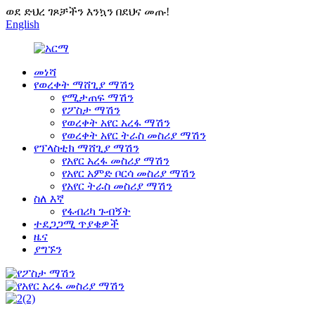
ወደ ድህረ ገጾቻችን እንኳን በደህና መጡ!
English
መነሻ
የወረቀት ማሸጊያ ማሽን
የሚታጠፍ ማሽን
የፖስታ ማሽን
የወረቀት አየር አረፋ ማሽን
የወረቀት አየር ትራስ መስሪያ ማሽን
የፕላስቲክ ማሸጊያ ማሽን
የአየር አረፋ መስሪያ ማሽን
የአየር አምድ ቦርሳ መስሪያ ማሽን
የአየር ትራስ መስሪያ ማሽን
ስለ እኛ
የፋብሪካ ጉብኝት
ተደጋጋሚ ጥያቄዎች
ዜና
ያግኙን