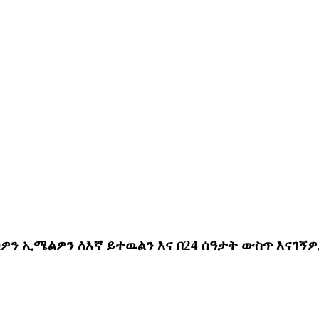
ዎን ኢሜልዎን ለእኛ ይተዉልን እና በ24 ሰዓታት ውስጥ እናገኝ