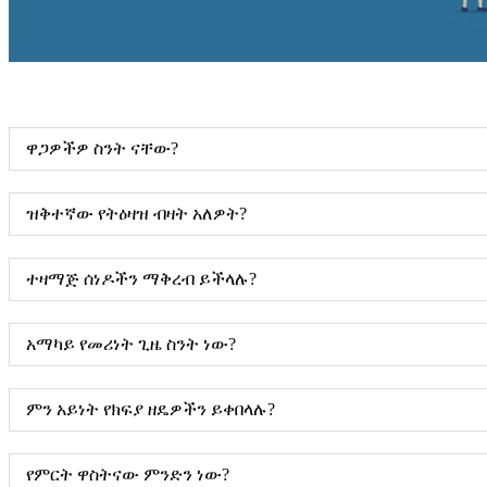
ዋጋዎችዎ ስንት ናቸው?
ዝቅተኛው የትዕዛዝ ብዛት አለዎት?
ተዛማጅ ሰነዶችን ማቅረብ ይችላሉ?
አማካይ የመሪነት ጊዜ ስንት ነው?
ምን አይነት የክፍያ ዘዴዎችን ይቀበላሉ?
የምርት ዋስትናው ምንድን ነው?