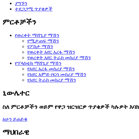
ያግኙን
ተደጋጋሚ ጥያቄዎች
ምርቶቻችን
የወረቀት ማሸጊያ ማሽን
የሚታጠፍ ማሽን
የፖስታ ማሽን
የወረቀት አየር አረፋ ማሽን
የወረቀት አየር ትራስ መስሪያ ማሽን
የፕላስቲክ ማሸጊያ ማሽን
የአየር አረፋ መስሪያ ማሽን
የአየር አምድ ቦርሳ መስሪያ ማሽን
የአየር ትራስ መስሪያ ማሽን
ኒውሌተር
ስለ ምርቶቻችን ወይም የዋጋ ዝርዝርዎ ጥያቄዎች ካሉዎት እባክ
አሁን ይጠይቁ
ማህበራዊ