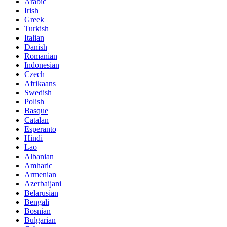
Arabic
Irish
Greek
Turkish
Italian
Danish
Romanian
Indonesian
Czech
Afrikaans
Swedish
Polish
Basque
Catalan
Esperanto
Hindi
Lao
Albanian
Amharic
Armenian
Azerbaijani
Belarusian
Bengali
Bosnian
Bulgarian