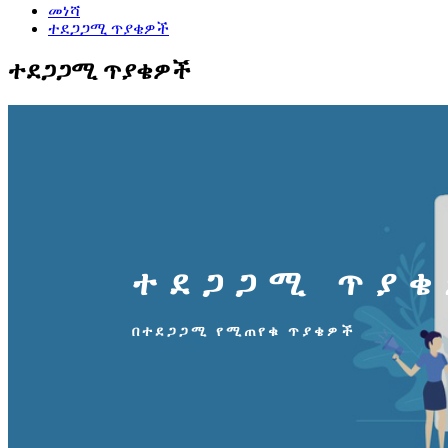
መነሻ
ተደጋጋሚ ጥያቄዎች
ተደጋጋሚ ጥያቄዎች
ተደጋጋሚ ጥያ
በተደጋጋሚ የሚጠየቁ ጥያቄዎች