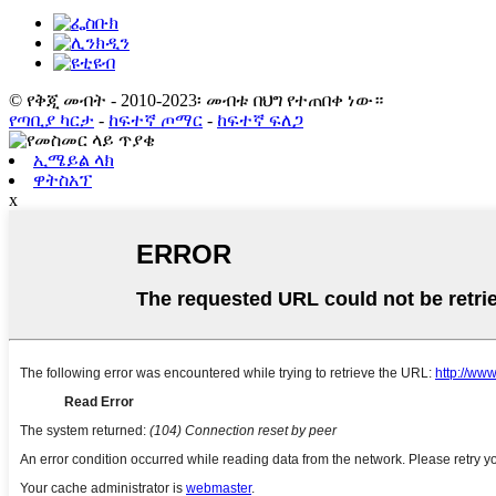
© የቅጂ መብት - 2010-2023፡ መብቱ በህግ የተጠበቀ ነው።
የጣቢያ ካርታ
-
ከፍተኛ ጦማር
-
ከፍተኛ ፍለጋ
ኢሜይል ላክ
ዋትስአፕ
x