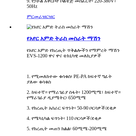
9. የኃይል አቅርቦት ቮልቴጅ መስፈርት፡ 220-380V፣
50Hz
ምርመራ
ዝርዝር
የአየር አምድ ትራስ መስራት ማሽን
የአየር አምድ የከረጢት ጥቅልሎችን የማምረት ማሽን
EVS-1200 ዋና ዋና ቴክኒካዊ መለኪያዎች
1. የሚመለከተው ቁሳቁስ፡ PE-PA ከፍተኛ ግፊት
ያለው ቁሳቁስ
2. ከፍተኛ። የማራገፊያ ስፋት፡ 1200ሚሜ፣ ከፍተኛ።
የማራገፊያ ዲያሜትር፡ 650ሚሜ
3. የከረጢት አሰራር ፍጥነት፡ 50-90 ቦርሳዎች/ደቂቃ
4. የሜካኒካል ፍጥነት፡ 110 ቦርሳዎች/ደቂቃ
5. የከረጢት መጠን ክልል፡ 60ሚሜ-200ሚሜ