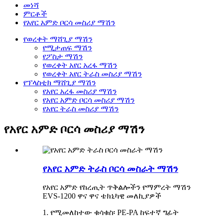
መነሻ
ምርቶች
የአየር አምድ ቦርሳ መስሪያ ማሽን
የወረቀት ማሸጊያ ማሽን
የሚታጠፍ ማሽን
የፖስታ ማሽን
የወረቀት አየር አረፋ ማሽን
የወረቀት አየር ትራስ መስሪያ ማሽን
የፕላስቲክ ማሸጊያ ማሽን
የአየር አረፋ መስሪያ ማሽን
የአየር አምድ ቦርሳ መስሪያ ማሽን
የአየር ትራስ መስሪያ ማሽን
የአየር አምድ ቦርሳ መስሪያ ማሽን
የአየር አምድ ትራስ ቦርሳ መስራት ማሽን
የአየር አምድ የከረጢት ጥቅልሎችን የማምረት ማሽን
EVS-1200 ዋና ዋና ቴክኒካዊ መለኪያዎች
1. የሚመለከተው ቁሳቁስ፡ PE-PA ከፍተኛ ግፊት