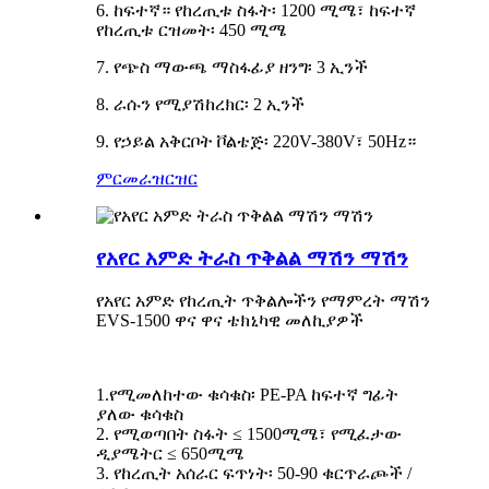
6. ከፍተኛ። የከረጢቱ ስፋት፡ 1200 ሚሜ፣ ከፍተኛ
የከረጢቱ ርዝመት፡ 450 ሚሜ
7. የጭስ ማውጫ ማስፋፊያ ዘንግ፡ 3 ኢንች
8. ራሱን የሚያሽከረክር፡ 2 ኢንች
9. የኃይል አቅርቦት ቮልቴጅ፡ 220V-380V፣ 50Hz።
ምርመራ
ዝርዝር
የአየር አምድ ትራስ ጥቅልል ​​​​ማሽን ማሽን
የአየር አምድ የከረጢት ጥቅልሎችን የማምረት ማሽን
EVS-1500 ዋና ዋና ቴክኒካዊ መለኪያዎች
1.የሚመለከተው ቁሳቁስ፡ PE-PA ከፍተኛ ግፊት
ያለው ቁሳቁስ
2. የሚወጣበት ስፋት ≤ 1500ሚሜ፣ የሚፈታው
ዲያሜትር ≤ 650ሚሜ
3. የከረጢት አሰራር ፍጥነት፡ 50-90 ቁርጥራጮች /