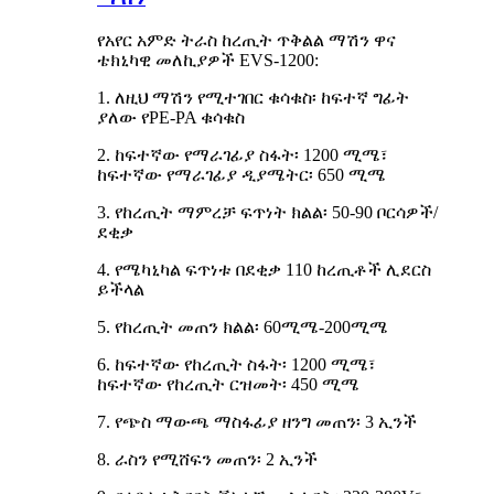
የአየር አምድ ትራስ ከረጢት ጥቅልል ​​ማሽን ዋና
ቴክኒካዊ መለኪያዎች EVS-1200:
1. ለዚህ ማሽን የሚተገበር ቁሳቁስ፡ ከፍተኛ ግፊት
ያለው የPE-PA ቁሳቁስ
2. ከፍተኛው የማራገፊያ ስፋት፡ 1200 ሚሜ፣
ከፍተኛው የማራገፊያ ዲያሜትር፡ 650 ሚሜ
3. የከረጢት ማምረቻ ፍጥነት ክልል፡ 50-90 ቦርሳዎች/
ደቂቃ
4. የሜካኒካል ፍጥነቱ በደቂቃ 110 ከረጢቶች ሊደርስ
ይችላል
5. የከረጢት መጠን ክልል፡ 60ሚሜ-200ሚሜ
6. ከፍተኛው የከረጢት ስፋት፡ 1200 ሚሜ፣
ከፍተኛው የከረጢት ርዝመት፡ 450 ሚሜ
7. የጭስ ማውጫ ማስፋፊያ ዘንግ መጠን፡ 3 ኢንች
8. ራስን የሚሸፍን መጠን፡ 2 ኢንች