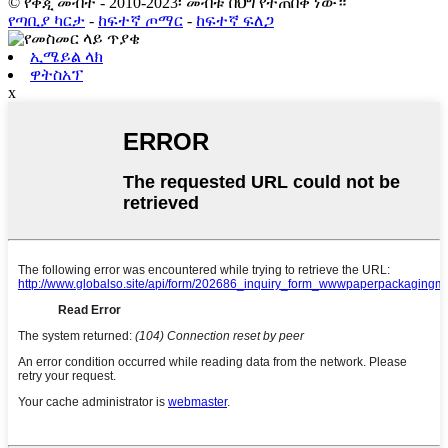
© የቅጂ መብት - 2010-2023፡ መብቱ በህግ የተጠበቀ ነው።
የጣቢያ ካርታ
-
ከፍተኛ ጦማር
-
ከፍተኛ ፍለጋ
ኢሜይል ላክ
ዋትስአፕ
x