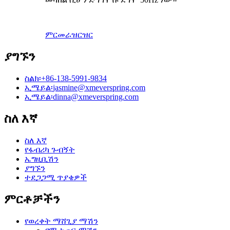
ምርመራ
ዝርዝር
ያግኙን
ስልክ፡
+86-138-5991-9834
ኢሜይል፡
jasmine@xmeverspring.com
ኢሜይል፡
dinna@xmeverspring.com
ስለ እኛ
ስለ እኛ
የፋብሪካ ጉብኝት
ኤግዚቢሽን
ያግኙን
ተደጋጋሚ ጥያቄዎች
ምርቶቻችን
የወረቀት ማሸጊያ ማሽን