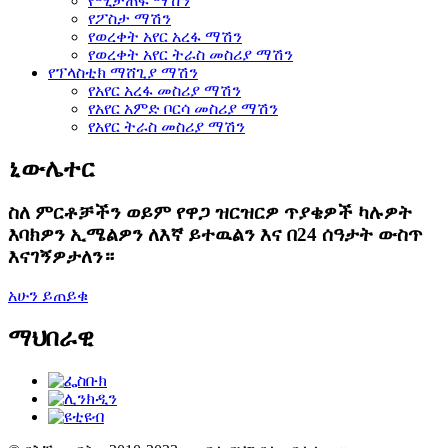
የሚታጠፍ ማሽን
የፖስታ ማሽን
የወረቀት አየር አረፋ ማሽን
የወረቀት አየር ትራስ መስሪያ ማሽን
የፕላስቲክ ማሸጊያ ማሽን
የአየር አረፋ መስሪያ ማሽን
የአየር አምድ ቦርሳ መስሪያ ማሽን
የአየር ትራስ መስሪያ ማሽን
ኒውሌተር
ስለ ምርቶቻችን ወይም የዋጋ ዝርዝርዎ ጥያቄዎች ካሉዎት
እባክዎን ኢሜልዎን ለእኛ ይተዉልን እና በ24 ሰዓታት ውስጥ
እናገኝዎታለን።
አሁን ይጠይቁ
ማህበራዊ