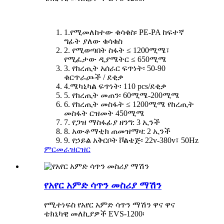
1.የሚመለከተው ቁሳቁስ፡ PE-PA ከፍተኛ
ግፊት ያለው ቁሳቁስ
2. የሚወጣበት ስፋት ≤ 1200ሚሜ፣
የሚፈታው ዲያሜትር ≤ 650ሚሜ
3. የከረጢት አሰራር ፍጥነት፡ 50-90
ቁርጥራጮች / ደቂቃ
4.ሜካኒካል ፍጥነት፡ 110 pcs/ደቂቃ
5. የከረጢት መጠን፡ 60ሚሜ-200ሚሜ
6. የከረጢት መስፋት ≤ 1200ሚሜ የከረጢት
መስፋት ርዝመት 450ሚሜ
7. የጋዝ ማስፋፊያ ዘንግ: 3 ኢንች
8. አውቶማቲክ ጠመዝማዛ: 2 ኢንች
9. የኃይል አቅርቦት ቮልቴጅ፡ 22v-380v፣ 50Hz
ምርመራ
ዝርዝር
የአየር አምድ ሳጥን መስሪያ ማሽን
የሚተነፍስ የአየር አምድ ሳጥን ማሽን ዋና ዋና
ቴክኒካዊ መለኪያዎች EVS-1200፡