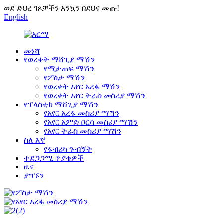
ወደ ድህረ ገጾቻችን እንኳን በደህና መጡ!
English
መነሻ
የወረቀት ማሸጊያ ማሽን
የሚታጠፍ ማሽን
የፖስታ ማሽን
የወረቀት አየር አረፋ ማሽን
የወረቀት አየር ትራስ መስሪያ ማሽን
የፕላስቲክ ማሸጊያ ማሽን
የአየር አረፋ መስሪያ ማሽን
የአየር አምድ ቦርሳ መስሪያ ማሽን
የአየር ትራስ መስሪያ ማሽን
ስለ እኛ
የፋብሪካ ጉብኝት
ተደጋጋሚ ጥያቄዎች
ዜና
ያግኙን