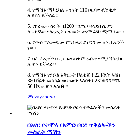
4. የማሽኑ ሜካኒካል ፍጥነት 110 ቦርሳዎች/ደቂቃ
ሊደርስ ይችላል።
5. የከረጢቱ ስፋት በ1200 ሚሜ የተገደበ ሲሆን
ከፍተኛው የከረጢት ርዝመት ደግሞ 450 ሚሜ ነው።
6. የጭስ ማውጫው የማስፋፊያ ዘንግ መጠን 3 ኢንች
ነው።
7. ባለ 2 ኢንች ቦቢን በመጠቀም ራሱን የሚያሽከረክር
ሊሆን ይችላል።
8. የማሽኑ የኃይል አቅርቦት ቮልቴጅ ከ22 ቮልት እስከ
380 ቮልት መካከል መቀመጥ አለበት፣ እና ድግግሞሹ
50 Hz መሆን አለበት።
ምርመራ
ዝርዝር
በአየር የተሞላ የአምድ ቦርሳ ጥቅልሎችን
መስራት ማሽን