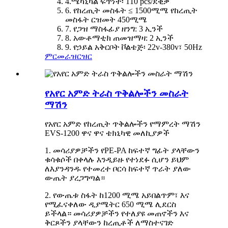
4.ሜካኒካል ፍጥነት፡ 110 pcs/ደቂቃ
6. የከረጢት መስፋት ≤ 1500ሚሜ የከረጢት
መስፋት ርዝመት 450ሚሜ
7. የጋዝ ማስፋፊያ ዘንግ: 3 ኢንች
8. አውቶማቲክ ጠመዝማዛ: 2 ኢንች
9. የኃይል አቅርቦት ቮልቴጅ፡ 22v-380v፣ 50Hz
ምርመራ
ዝርዝር
የአየር አምድ ትራስ ጥቅልሎችን መስራት
ማሽን
የአየር አምድ የከረጢት ጥቅልሎችን የማምረት ማሽን
EVS-1200 ዋና ዋና ቴክኒካዊ መለኪያዎች
1. መሳሪያዎቻችን የPE-PA ከፍተኛ ግፊት ያላቸውን
ቁሳቁሶች በቀላሉ እንዲይዙ የተነደፉ ሲሆን ይህም
ለእያንዳንዱ የተመረተ ቦርሳ ከፍተኛ ጥራት ያለው
ውጤት ያረጋግጣል።
2. የውጤቱ ስፋት ከ1200 ሚሜ አይበልጥም፣ እና
የሚፈናቀለው ዲያሜትር 650 ሚሜ ሊደርስ
ይችላል። መሳሪያዎቻችን የተለያዩ መጠኖችን እና
ቅርጾችን ያላቸውን ከረጢቶች ለማስተናገድ