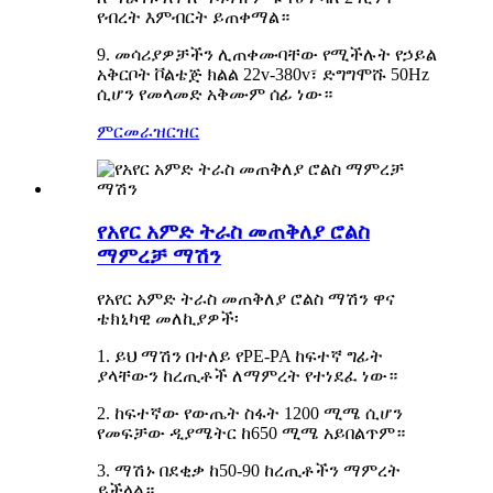
የብረት እምብርት ይጠቀማል።
9. መሳሪያዎቻችን ሊጠቀሙባቸው የሚችሉት የኃይል
አቅርቦት ቮልቴጅ ክልል 22v-380v፣ ድግግሞሹ 50Hz
ሲሆን የመላመድ አቅሙም ሰፊ ነው።
ምርመራ
ዝርዝር
የአየር አምድ ትራስ መጠቅለያ ሮልስ
ማምረቻ ማሽን
የአየር አምድ ትራስ መጠቅለያ ሮልስ ማሽን ዋና
ቴክኒካዊ መለኪያዎች፡
1. ይህ ማሽን በተለይ የPE-PA ከፍተኛ ግፊት
ያላቸውን ከረጢቶች ለማምረት የተነደፈ ነው።
2. ከፍተኛው የውጤት ስፋት 1200 ሚሜ ሲሆን
የመፍቻው ዲያሜትር ከ650 ሚሜ አይበልጥም።
3. ማሽኑ በደቂቃ ከ50-90 ከረጢቶችን ማምረት
ይችላል።