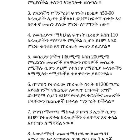
የሚያስችል ሁለገብ አገልግሎት ይሰጣሉ።
3. የቦርሳችን የማምረቻ ፍጥነት በደቂቃ ከ50-90
ከረጢቶች ሊሆን ይችላል፣ ይህም ከፍተኛ ብቃት እና
ከፍተኛ መጠን ያለው ምርት ለማግኘት ነው።
4. የመሳሪያው ሜካኒካል ፍጥነት በደቂቃ እስከ 110
ከረጢቶችን ማምረት የሚችል ሲሆን ይህም እንደ
ምርቱ ቁሳቁስ እና የከረጢቱ መጠን ይለያያል።
5. መሳሪያዎቻችን ከ60ሚሜ እስከ 200ሚሜ
የሚደርሱ መጠኖች ያላቸውን ቦርሳዎች መስራት
የሚችሉ ሲሆን ይህም የተለያዩ የማሸጊያ ፍላጎቶችን
ለማሟላት የሚያስችል ተለዋዋጭ ያደርገዋል።
6. በማሽን የተሰራው የከረጢት ስፋት ከ1200ሚሜ
አይበልጥም፣ የከረጢቱ አወጣጥ ርዝመት ደግሞ
450ሚሜ ሲሆን ይህም የተለያዩ ቅርጾችና መጠኖች
ያላቸውን ከረጢቶች በቀላሉ ማምረት ይችላል።
7. የጭስ ማውጫ ማስፋፊያ ዘንግ 3 ኢንች ሲሆን
ይህም የተጠናቀቁ ከረጢቶችን ቅልጥፍና እና ቀላል
አያያዝን ለማሻሻል ነው።
8. አውቶማቲክ ጠመዝማዛ ዘዴው ለመጫን፣
ለማራገፍ እና ለማጓጓዝ ምቹ የሆነ ባለ 2 ኢንች