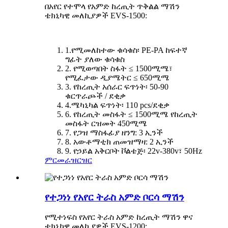
በአየር የተሞላ የአምድ ከረጢት ጥቅልል ​​ማሽን
ቴክኒካዊ መለኪያዎች EVS-1500:
1.የሚመለከተው ቁሳቁስ፡ PE-PA ከፍተኛ
ግፊት ያለው ቁሳቁስ
2. የሚወጣበት ስፋት ≤ 1500ሚሜ፣
የሚፈታው ዲያሜትር ≤ 650ሚሜ
3. የከረጢት አሰራር ፍጥነት፡ 50-90
ቁርጥራጮች / ደቂቃ
4.ሜካኒካል ፍጥነት፡ 110 pcs/ደቂቃ
6. የከረጢት መስፋት ≤ 1500ሚሜ የከረጢት
መስፋት ርዝመት 450ሚሜ
7. የጋዝ ማስፋፊያ ዘንግ: 3 ኢንች
8. አውቶማቲክ ጠመዝማዛ: 2 ኢንች
9. የኃይል አቅርቦት ቮልቴጅ፡ 22v-380v፣ 50Hz
ምርመራ
ዝርዝር
የተጋነነ የአየር ትራስ አምድ ቦርሳ ማሽን
የሚተነፍስ የአየር ትራስ አምድ ከረጢት ማሽን ዋና
ቴክኒካዊ መለኪያዎች EVS-1200: