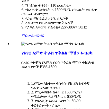
ደቂቃ
4.ሜካኒካል ፍጥነት፡ 110 pcs/ደቂቃ
6. የከረጢት መስፋት ≤ 1500ሚሜ የከረጢት መስፋት
ርዝመት 450ሚሜ
7. የጋዝ ማስፋፊያ ዘንግ: 3 ኢንች
8. አውቶማቲክ ጠመዝማዛ: 2 ኢንች
9. የኃይል አቅርቦት ቮልቴጅ፡ 22v-380v፣ 50Hz
ምርመራ
ዝርዝር
የአየር አምድ ትራስ ጥቅልል ​​​​ማሽን ፋብሪካ
በአየር የተሞላ የአምድ ቦርሳ ጥቅልል ​​ማሽን ቴክኒካዊ
መለኪያዎች EVS-1500፡
1.የሚመለከተው ቁሳቁስ፡ PE-PA ከፍተኛ
ግፊት ያለው ቁሳቁስ
2. የሚወጣበት ስፋት ≤ 1500ሚሜ፣
የሚፈታው ዲያሜትር ≤ 650ሚሜ
3. የከረጢት አሰራር ፍጥነት፡ 50-90
ቁርጥራጮች / ደቂቃ