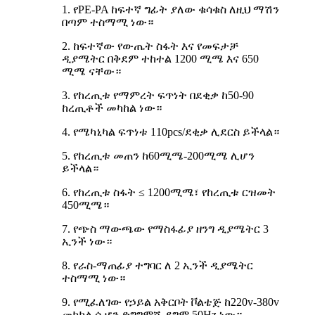
1. የPE-PA ከፍተኛ ግፊት ያለው ቁሳቁስ ለዚህ ማሽን
በጣም ተስማሚ ነው።
2. ከፍተኛው የውጤት ስፋት እና የመፍታቻ
ዲያሜትር በቅደም ተከተል 1200 ሚሜ እና 650
ሚሜ ናቸው።
3. የከረጢቱ የማምረት ፍጥነት በደቂቃ ከ50-90
ከረጢቶች መካከል ነው።
4. የሜካኒካል ፍጥነቱ 110pcs/ደቂቃ ሊደርስ ይችላል።
5. የከረጢቱ መጠን ከ60ሚሜ-200ሚሜ ሊሆን
ይችላል።
6. የከረጢቱ ስፋት ≤ 1200ሚሜ፣ የከረጢቱ ርዝመት
450ሚሜ።
7. የጭስ ማውጫው የማስፋፊያ ዘንግ ዲያሜትር 3
ኢንች ነው።
8. የራስ-ማጠፊያ ተግባር ለ 2 ኢንች ዲያሜትር
ተስማሚ ነው።
9. የሚፈለገው የኃይል አቅርቦት ቮልቴጅ ከ220v-380v
መካከል ሲሆን ድግግሞሹ ደግሞ 50Hz ነው።