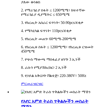
ያለው ቁሳቁስ
2. የማራገፊያ ስፋት ≤ 1200ሚሜ፣ ከፍተኛው
የማራገፊያ ዲያሜትር ≤ 650ሚሜ
3. የከረጢት አሰራር ፍጥነት፡ 50-90pcs/ደቂቃ
4. የሜካኒካል ፍጥነት፡ 110pcs/ደቂቃ
5. የከረጢት መጠን፡ 60ሚሜ-200ሚሜ
6. የከረጢቱ ስፋት ≤ 1200ሚሜ፣ የከረጢቱ ርዝመት
450ሚሜ
7. የጭስ ማውጫ ማስፋፊያ ዘንግ፡ 3 ኢንች
8. ራሱን የሚያሽከረክር፡ 2 ኢንች
9. የኃይል አቅርቦት ቮልቴጅ፡ 220-380V፣ 50Hz
ምርመራ
ዝርዝር
የአየር አምድ ትራስ ጥቅልሎችን መስራት
ማሽን